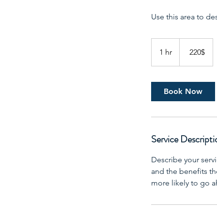
Use this area to de
220
דולר
‏220 ‏$
1
1 hr
אמריקאי
h
Book Now
Service Descripti
Describe your servi
and the benefits th
more likely to go 